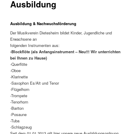
Ausbildung
Ausbildung & Nachwuchsförderung
Der Musikverein Dietesheim bildet Kinder, Jugendliche und
Erwachsene an
folgenden Instrumenten aus:
-Blockflöte (als Anfangsinstrument – Neu!!! Wir unterrichten
bei Ihnen zu Hause)
-Querflöte
-Oboe
-Klarinette
-Saxophon Es/Alt und Tenor
-Flügelhorn
-Trompete
-Tenorhorn
-Bariton
-Posaune
-Tuba
-Schlagzeug
Seit dem 01.01.2013 gilt hier unsere neue Ausbildungsordnung