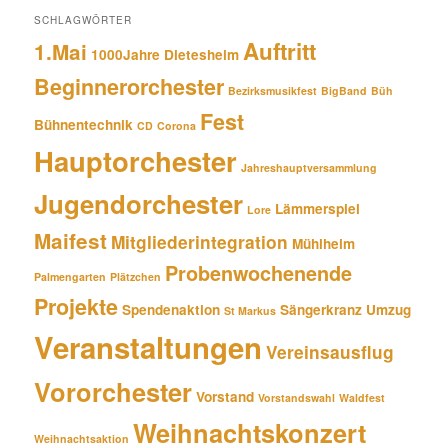
SCHLAGWÖRTER
Auftritt
1.Mai
1000Jahre Dietesheim
Beginnerorchester
Bezirksmusikfest
BigBand
Büh
Fest
Bühnentechnik
CD
Corona
Hauptorchester
Jahreshauptversammlung
Jugendorchester
Lämmerspiel
Lore
Maifest
Mitgliederintegration
Mühlheim
Probenwochenende
Palmengarten
Plätzchen
Projekte
Spendenaktion
Sängerkranz
Umzug
St Markus
Veranstaltungen
Vereinsausflug
Vororchester
Vorstand
Vorstandswahl
Waldfest
Weihnachtskonzert
Weihnachtsaktion