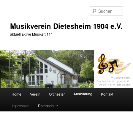
Zum
primären
Such
Inhalt
springen
Musikverein Dietesheim 1904 e.V.
aktuell aktive Musiker: 111
Hauptmenü
Ausbildung
Home
Verein
Orchester
Kontakt
Impressum
Datenschutz