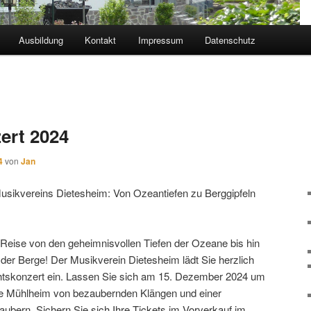
Ausbildung
Kontakt
Impressum
Datenschutz
ert 2024
4
von
Jan
sikvereins Dietesheim: Von Ozeantiefen zu Berggipfeln
 Reise von den geheimnisvollen Tiefen der Ozeane bis hin
der Berge! Der Musikverein Dietesheim lädt Sie herzlich
htskonzert ein. Lassen Sie sich am 15. Dezember 2024 um
lle Mühlheim von bezaubernden Klängen und einer
aubern. Sichern Sie sich Ihre Tickets im Vorverkauf im