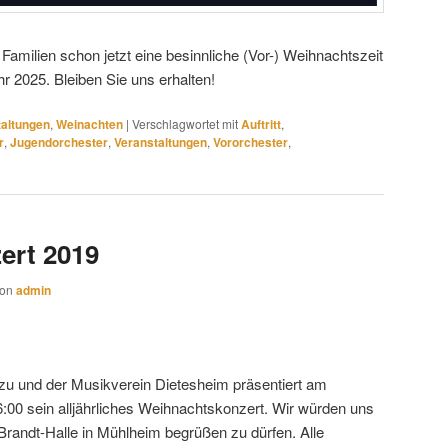
amilien schon jetzt eine besinnliche (Vor-) Weihnachtszeit
r 2025. Bleiben Sie uns erhalten!
taltungen
,
Weinachten
|
Verschlagwortet mit
Auftritt
,
r
,
Jugendorchester
,
Veranstaltungen
,
Vororchester
,
ert 2019
von
admin
zu und der Musikverein Dietesheim präsentiert am
00 sein alljährliches Weihnachtskonzert. Wir würden uns
y-Brandt-Halle in Mühlheim begrüßen zu dürfen. Alle