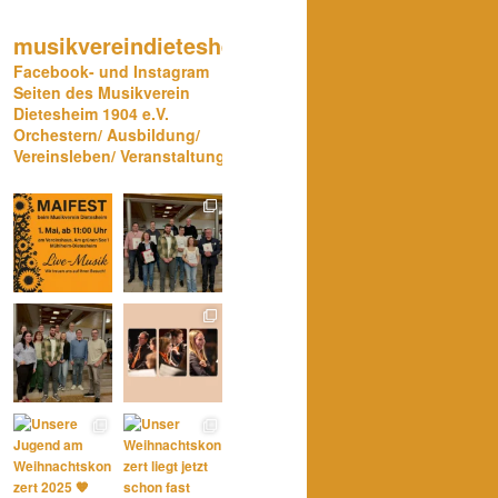
musikvereindietesheim
Facebook- und Instagram
Seiten des Musikverein
Dietesheim 1904 e.V.
Orchestern/ Ausbildung/
Vereinsleben/ Veranstaltungen