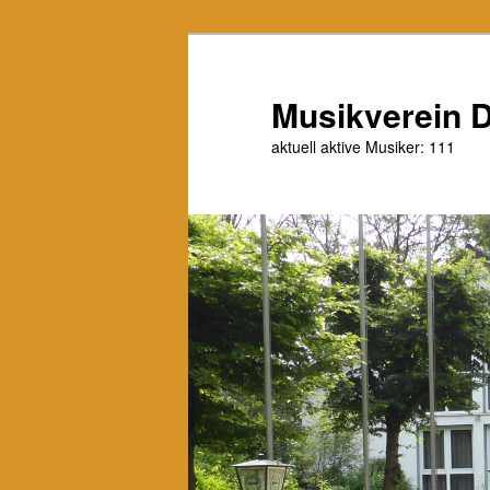
Zum
Zum
primären
sekundären
Inhalt
Inhalt
Musikverein D
springen
springen
aktuell aktive Musiker: 111