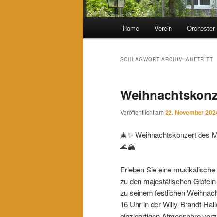
Hauptmenü
Home
Verein
Orchester
SCHLAGWORT-ARCHIV:
AUFTRITT
Weihnachtskonz
Veröffentlicht am
22. November 202
🎄✨ Weihnachtskonzert des Mu
🌊🏔️
Erleben Sie eine musikalische
zu den majestätischen Gipfeln 
zu seinem festlichen Weihnac
16 Uhr in der Willy-Brandt-Ha
einzigartigen Atmosphäre verz