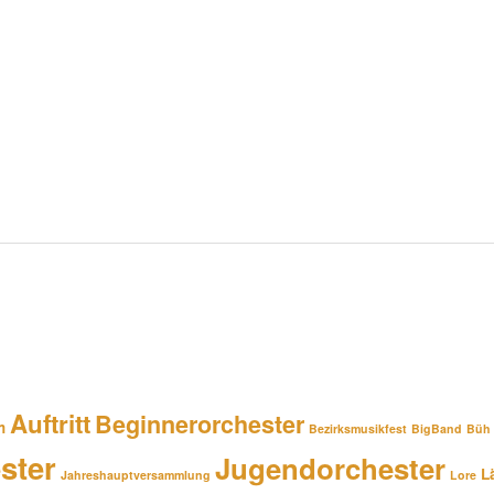
Auftritt
Beginnerorchester
m
Bezirksmusikfest
BigBand
Büh
ster
Jugendorchester
L
Jahreshauptversammlung
Lore