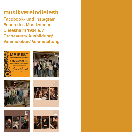
musikvereindietesheim
Facebook- und Instagram
Seiten des Musikverein
Dietesheim 1904 e.V.
Orchestern/ Ausbildung/
Vereinsleben/ Veranstaltungen