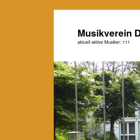
Zum
Zum
primären
sekundären
Inhalt
Inhalt
Musikverein D
springen
springen
aktuell aktive Musiker: 111