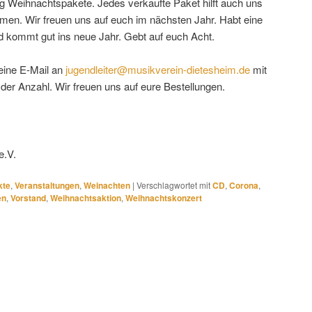
ßig Weihnachtspakete. Jedes verkaufte Paket hilft auch uns
men. Wir freuen uns auf euch im nächsten Jahr. Habt eine
d kommt gut ins neue Jahr. Gebt auf euch Acht.
 eine E-Mail an
jugendleiter@musikverein-dietesheim.de
mit
der Anzahl. Wir freuen uns auf eure Bestellungen.
e.V.
kte
,
Veranstaltungen
,
Weinachten
|
Verschlagwortet mit
CD
,
Corona
,
en
,
Vorstand
,
Weihnachtsaktion
,
Weihnachtskonzert