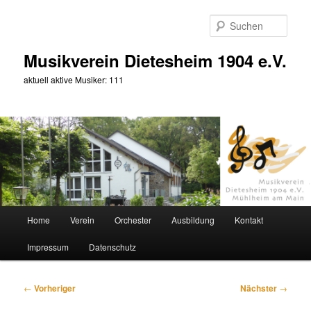
Zum
primären
Such
Inhalt
springen
Musikverein Dietesheim 1904 e.V.
aktuell aktive Musiker: 111
Hauptmenü
Home
Verein
Orchester
Ausbildung
Kontakt
Impressum
Datenschutz
Beitragsnavigation
←
Vorheriger
Nächster
→