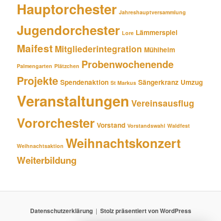
Hauptorchester
Jahreshauptversammlung
Jugendorchester
Lämmerspiel
Lore
Maifest
Mitgliederintegration
Mühlheim
Probenwochenende
Palmengarten
Plätzchen
Projekte
Spendenaktion
Sängerkranz
Umzug
St Markus
Veranstaltungen
Vereinsausflug
Vororchester
Vorstand
Vorstandswahl
Waldfest
Weihnachtskonzert
Weihnachtsaktion
Weiterbildung
Datenschutzerklärung
Stolz präsentiert von WordPress