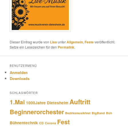
Dieser Eintrag wurde von
Lisa
unter
Allgemein
,
Feste
veröffentlicht.
Setze ein Lesezeichen für den
Permalink
.
BENUTZERMENÜ
Anmelden
Downloads
SCHLAGWÖRTER
Auftritt
1.Mai
1000Jahre Dietesheim
Beginnerorchester
Bezirksmusikfest
BigBand
Büh
Fest
Bühnentechnik
CD
Corona