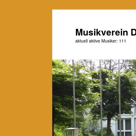
Zum
Zum
primären
sekundären
Inhalt
Inhalt
Musikverein D
springen
springen
aktuell aktive Musiker: 111