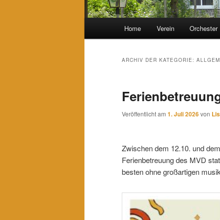
Hauptmenü
Home
Verein
Orchester
ARCHIV DER KATEGORIE:
ALLGEM
Ferienbetreuun
Veröffentlicht am
1. Juli 2026
von
Li
Zwischen dem 12.10. und dem 1
Ferienbetreuung des MVD statt
besten ohne großartigen musik