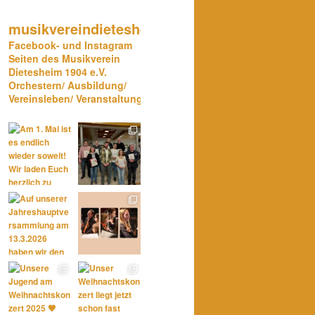
musikvereindietesheim
Facebook- und Instagram
Seiten des Musikverein
Dietesheim 1904 e.V.
Orchestern/ Ausbildung/
Vereinsleben/ Veranstaltungen