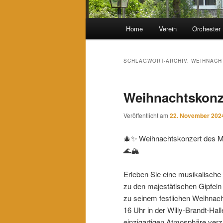
Hauptmenü
Home
Verein
Orchester
SCHLAGWORT-ARCHIV:
WEIHNACH
Weihnachtskonz
Veröffentlicht am
22. November 202
🎄✨ Weihnachtskonzert des Mu
🌊🏔️
Erleben Sie eine musikalische
zu den majestätischen Gipfeln 
zu seinem festlichen Weihnac
16 Uhr in der Willy-Brandt-Ha
einzigartigen Atmosphäre verz