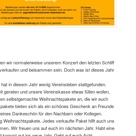
den wir normalerweise unserem Konzert den letzten Schliff
en verkaufen und beisammen sein. Doch was ist dieses Jahr
at in diesem Jahr wenig Vereinsleben stattgefunden.
it geraten und unsere Vereinskasse etwas füllen wollen,
arten selbstgemachte Weihnachtspakete an, die wir euch
spakete bieten sich als ein schönes Geschenk an Freunde
kleines Dankeschön für den Nachbarn oder Kollegen.
ßig Weihnachtspakete. Jedes verkaufte Paket hilft auch uns
men. Wir freuen uns auf euch im nächsten Jahr. Habt eine
d kommt gut ins neue Jahr. Gebt auf euch Acht.