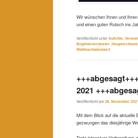
Wir wünschen Ihnen und Ihren F
und einen guten Rutsch ins Jah
Veröffentlicht unter
Auftritte
,
Verans
Beginnerorchester
,
Hauptorcheste
Weihnachtskonzert
+++abgesagt+++
2021 +++abgesa
Veröffentlicht am
26. November 202
Mit dem Blick auf die aktuelle
gezwungen das diesjährige W
Trotz intensiver Vorbereitung