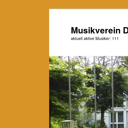
Zum
Zum
primären
sekundären
Inhalt
Inhalt
Musikverein D
springen
springen
aktuell aktive Musiker: 111