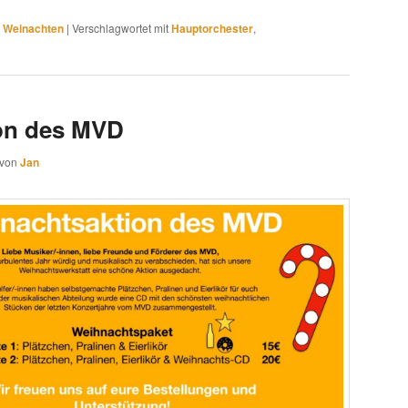
,
Weinachten
|
Verschlagwortet mit
Hauptorchester
,
on des MVD
von
Jan