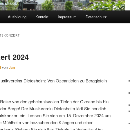
Ausbildung
Kontakt
Impressum
Datenschutz
TSKONZERT
ert 2024
4
von
Jan
sikvereins Dietesheim: Von Ozeantiefen zu Berggipfeln
 Reise von den geheimnisvollen Tiefen der Ozeane bis hin
der Berge! Der Musikverein Dietesheim lädt Sie herzlich
htskonzert ein. Lassen Sie sich am 15. Dezember 2024 um
lle Mühlheim von bezaubernden Klängen und einer
aubern. Sichern Sie sich Ihre Tickets im Vorverkauf im