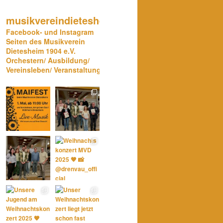
musikvereindietesheim
Facebook- und Instagram
Seiten des Musikverein
Dietesheim 1904 e.V.
Orchestern/ Ausbildung/
Vereinsleben/ Veranstaltungen