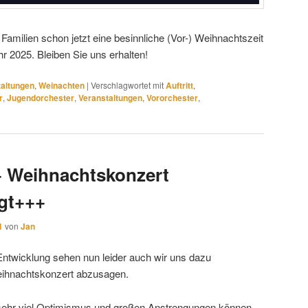
amilien schon jetzt eine besinnliche (Vor-) Weihnachtszeit
r 2025. Bleiben Sie uns erhalten!
taltungen
,
Weinachten
|
Verschlagwortet mit
Auftritt
,
r
,
Jugendorchester
,
Veranstaltungen
,
Vororchester
,
 Weihnachtskonzert
gt+++
1
von
Jan
 Entwicklung sehen nun leider auch wir uns dazu
eihnachtskonzert abzusagen.
, sehr viel Optimismus und großen Anstrengungen können