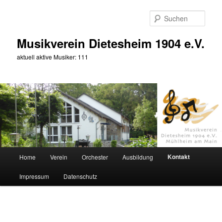
Zum
primären
Such
Inhalt
springen
Musikverein Dietesheim 1904 e.V.
aktuell aktive Musiker: 111
Hauptmenü
Kontakt
Home
Verein
Orchester
Ausbildung
Impressum
Datenschutz