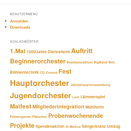
BENUTZERMENÜ
Anmelden
Downloads
SCHLAGWÖRTER
Auftritt
1.Mai
1000Jahre Dietesheim
Beginnerorchester
Bezirksmusikfest
BigBand
Büh
Fest
Bühnentechnik
CD
Corona
Hauptorchester
Jahreshauptversammlung
Jugendorchester
Lämmerspiel
Lore
Maifest
Mitgliederintegration
Mühlheim
Probenwochenende
Palmengarten
Plätzchen
Projekte
Spendenaktion
Sängerkranz
Umzug
St Markus