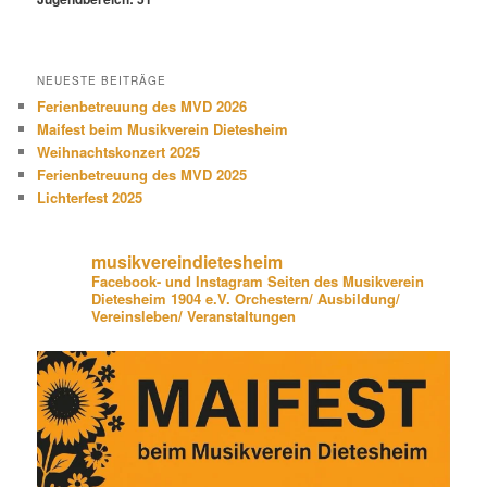
NEUESTE BEITRÄGE
Ferienbetreuung des MVD 2026
Maifest beim Musikverein Dietesheim
Weihnachtskonzert 2025
Ferienbetreuung des MVD 2025
Lichterfest 2025
musikvereindietesheim
Facebook- und Instagram Seiten des Musikverein
Dietesheim 1904 e.V. Orchestern/ Ausbildung/
Vereinsleben/ Veranstaltungen