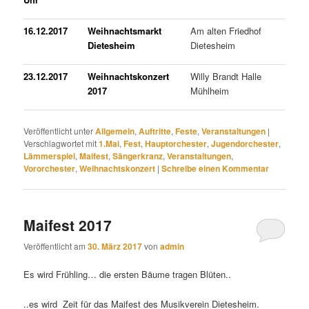
16.12.2017
Weihnachtsmarkt
Am alten Friedhof
Dietesheim
Dietesheim
23.12.2017
Weihnachtskonzert
Willy Brandt Halle
2017
Mühlheim
Veröffentlicht unter
Allgemein
,
Auftritte
,
Feste
,
Veranstaltungen
|
Verschlagwortet mit
1.Mai
,
Fest
,
Hauptorchester
,
Jugendorchester
,
Lämmerspiel
,
Maifest
,
Sängerkranz
,
Veranstaltungen
,
Vororchester
,
Weihnachtskonzert
|
Schreibe einen Kommentar
Maifest 2017
Veröffentlicht am
30. März 2017
von
admin
Es wird Frühling… die ersten Bäume tragen Blüten..
..es wird Zeit für das Maifest des Musikverein Dietesheim.