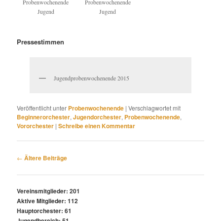
Probenwochenende
Probenwochenende
Jugend
Jugend
Pressestimmen
Jugendprobenwochenende 2015
Veröffentlicht unter
Probenwochenende
|
Verschlagwortet mit
Beginnerorchester
,
Jugendorchester
,
Probenwochenende
,
Vororchester
|
Schreibe einen Kommentar
Beitragsnavigation
←
Ältere Beiträge
Vereinsmitglieder: 201
Aktive Mitglieder: 112
Hauptorchester: 61
Jugendbereich: 51