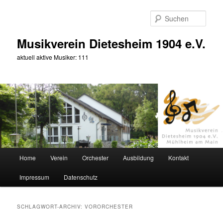
Zum
Zum
primären
sekundären
Such
Inhalt
Inhalt
springen
springen
Musikverein Dietesheim 1904 e.V.
aktuell aktive Musiker: 111
Hauptmenü
Home
Verein
Orchester
Ausbildung
Kontakt
Impressum
Datenschutz
SCHLAGWORT-ARCHIV:
VORORCHESTER