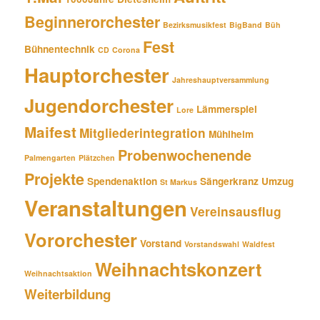
Beginnerorchester
Bezirksmusikfest
BigBand
Büh
Fest
Bühnentechnik
CD
Corona
Hauptorchester
Jahreshauptversammlung
Jugendorchester
Lämmerspiel
Lore
Maifest
Mitgliederintegration
Mühlheim
Probenwochenende
Palmengarten
Plätzchen
Projekte
Spendenaktion
Sängerkranz
Umzug
St Markus
Veranstaltungen
Vereinsausflug
Vororchester
Vorstand
Vorstandswahl
Waldfest
Weihnachtskonzert
Weihnachtsaktion
Weiterbildung