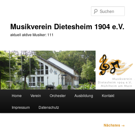
Zum
primären
Such
Inhalt
springen
Musikverein Dietesheim 1904 e.V.
aktuell aktive Musiker: 111
Hauptmenü
Home
Verein
Orchester
Ausbildung
Kontakt
Impressum
Datenschutz
Bilder-
Nächstes →
Navigation