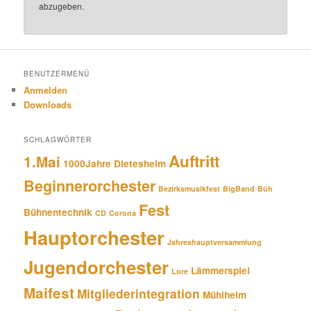
abzugeben.
BENUTZERMENÜ
Anmelden
Downloads
SCHLAGWÖRTER
Auftritt
1.Mai
1000Jahre Dietesheim
Beginnerorchester
Bezirksmusikfest
BigBand
Büh
Fest
Bühnentechnik
CD
Corona
Hauptorchester
Jahreshauptversammlung
Jugendorchester
Lämmerspiel
Lore
Maifest
Mitgliederintegration
Mühlheim