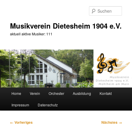
Zum
primären
Such
Inhalt
springen
Musikverein Dietesheim 1904 e.V.
aktuell aktive Musiker: 111
Hauptmenü
Home
Verein
Orchester
Ausbildung
Kontakt
Impressum
Datenschutz
Bilder-
← Vorheriges
Nächstes →
Navigation