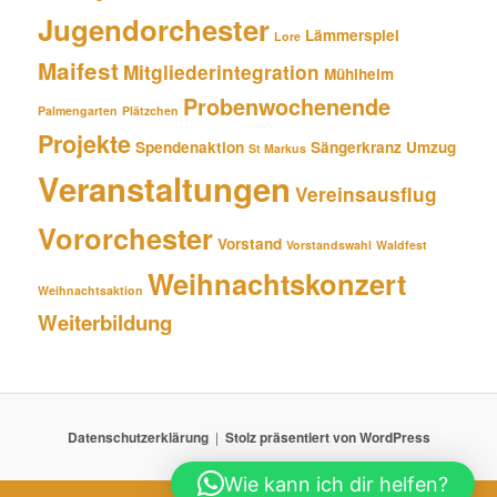
Jugendorchester
Lämmerspiel
Lore
Maifest
Mitgliederintegration
Mühlheim
Probenwochenende
Palmengarten
Plätzchen
Projekte
Spendenaktion
Sängerkranz
Umzug
St Markus
Veranstaltungen
Vereinsausflug
Vororchester
Vorstand
Vorstandswahl
Waldfest
Weihnachtskonzert
Weihnachtsaktion
Weiterbildung
Datenschutzerklärung
Stolz präsentiert von WordPress
Wie kann ich dir helfen?