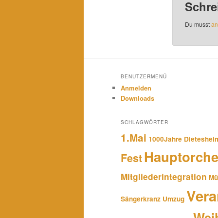
Schre
Du musst
an
BENUTZERMENÜ
Anmelden
Downloads
SCHLAGWÖRTER
1.Mai
1000Jahre Dieteshei
Hauptorche
Fest
Mitgliederintegration
Mü
Vera
Sängerkranz
Umzug
Wei