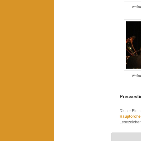
Weihn
Weihn
Pressest
Dieser Eint
Hauptorche
Lesezeichen