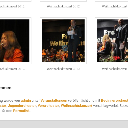
achtskonzert 2012
Weihnachtskonzert 2012
Weihnachtskonzert
achtskonzert 2012
Weihnachtskonzert 2012
Weihnachtskonzert
immen
rag wurde von
admin
unter
Veranstaltungen
veröffentlicht und mit
Beginnerorches
ster
,
Jugendorchester
,
Vororchester
,
Weihnachtskonzert
verschlagwortet. Setze
 für den
Permalink
.