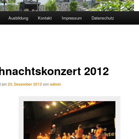
Ausbildung
Kontakt
Impressum
Datenschutz
hnachtskonzert 2012
ht am
23. Dezember 2012
von
admin