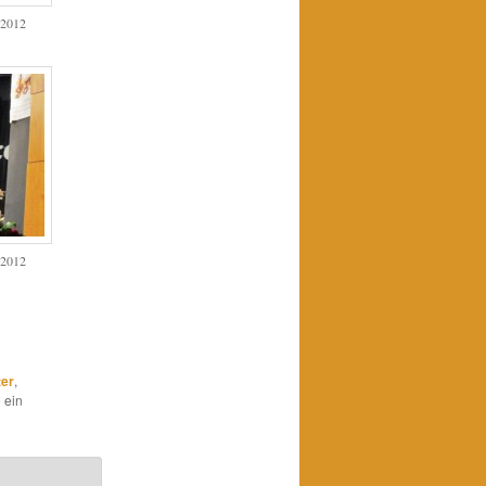
 2012
 2012
ter
,
 ein