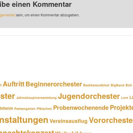
ibe einen Kommentar
gemeldet
sein, um einen Kommentar abzugeben.
Auftritt
Beginnerorchester
m
Bezirksmusikfest
BigBand
Büh
ster
Jugendorchester
L
Jahreshauptversammlung
Lore
Projekt
Probenwochenende
hlheim
Palmengarten
Plätzchen
nstaltungen
Vororcheste
Vereinsausflug
hnachtskonzert