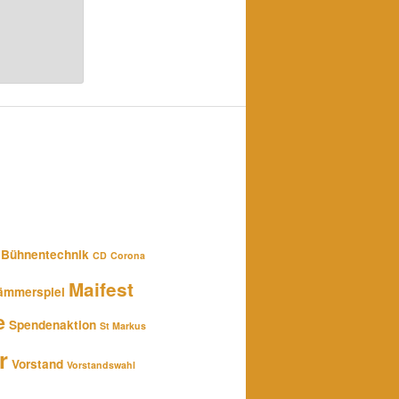
Bühnentechnik
CD
Corona
Maifest
ämmerspiel
e
Spendenaktion
St Markus
r
Vorstand
Vorstandswahl