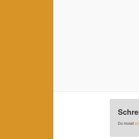
Schre
Du musst
an