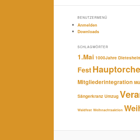
BENUTZERMENÜ
Anmelden
Downloads
SCHLAGWÖRTER
1.Mai
1000Jahre Dieteshei
Hauptorche
Fest
Mitgliederintegration
Mü
Vera
Sängerkranz
Umzug
Wei
Waldfest
Weihnachtsaktion