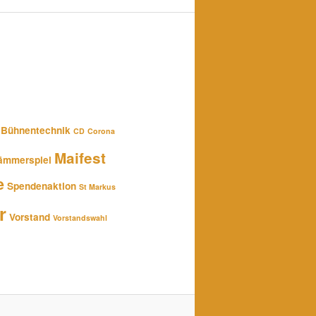
Bühnentechnik
CD
Corona
Maifest
ämmerspiel
e
Spendenaktion
St Markus
r
Vorstand
Vorstandswahl