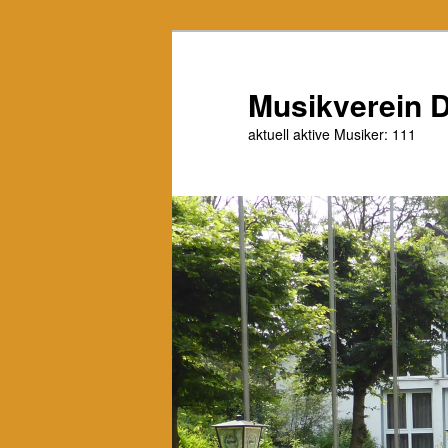
Zum
primären
Inhalt
Musikverein D
springen
aktuell aktive Musiker: 111