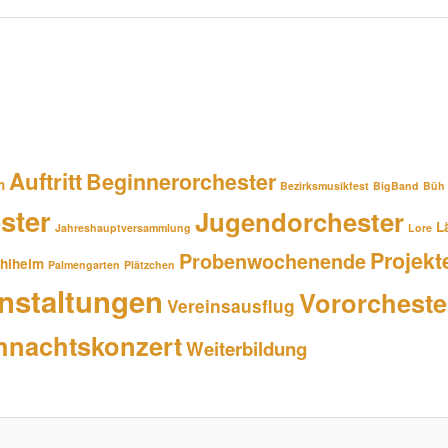
Auftritt
Beginnerorchester
m
Bezirksmusikfest
BigBand
Büh
ster
Jugendorchester
L
Jahreshauptversammlung
Lore
Projekt
Probenwochenende
hlheim
Palmengarten
Plätzchen
nstaltungen
Vororcheste
Vereinsausflug
hnachtskonzert
Weiterbildung