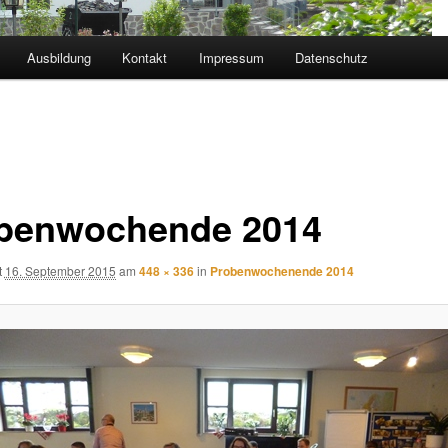
Ausbildung
Kontakt
Impressum
Datenschutz
benwochende 2014
t
16. September 2015
am
448 × 336
in
Probenwochenende 2014