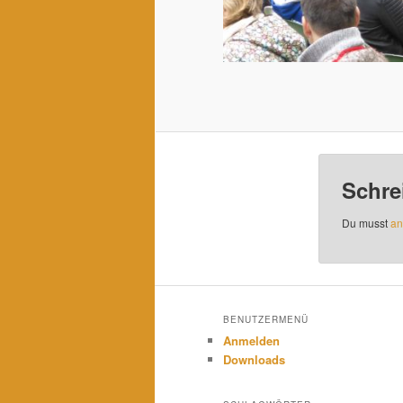
Schre
Du musst
an
BENUTZERMENÜ
Anmelden
Downloads