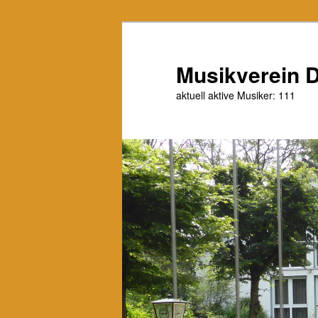
Zum
primären
Inhalt
Musikverein D
springen
aktuell aktive Musiker: 111