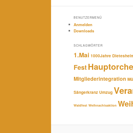
BENUTZERMENÜ
Anmelden
Downloads
SCHLAGWÖRTER
1.Mai
1000Jahre Dieteshei
Hauptorche
Fest
Mitgliederintegration
Mü
Vera
Sängerkranz
Umzug
Wei
Waldfest
Weihnachtsaktion