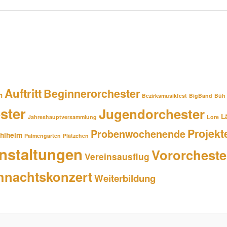
Auftritt
Beginnerorchester
m
Bezirksmusikfest
BigBand
Büh
ster
Jugendorchester
L
Jahreshauptversammlung
Lore
Projekt
Probenwochenende
hlheim
Palmengarten
Plätzchen
nstaltungen
Vororcheste
Vereinsausflug
hnachtskonzert
Weiterbildung