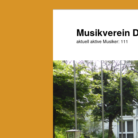
Zum
primären
Inhalt
Musikverein D
springen
aktuell aktive Musiker: 111