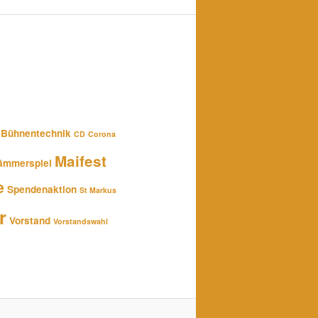
Bühnentechnik
CD
Corona
Maifest
ämmerspiel
e
Spendenaktion
St Markus
r
Vorstand
Vorstandswahl