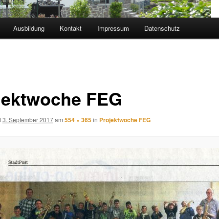
Ausbildung
Kontakt
Impressum
Datenschutz
jektwoche FEG
t
3. September 2017
am
554 × 365
in
Projektwoche FEG