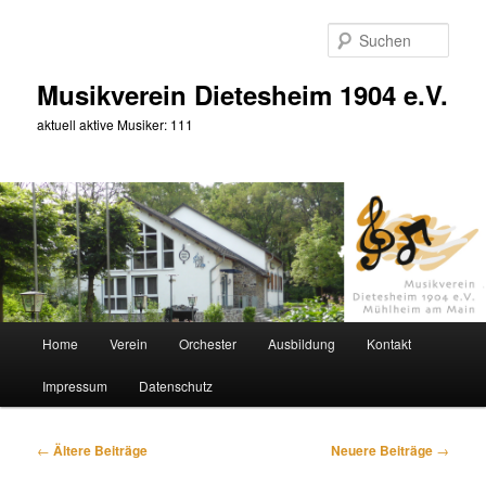
Zum
Zum
primären
sekundären
Such
Inhalt
Inhalt
springen
springen
Musikverein Dietesheim 1904 e.V.
aktuell aktive Musiker: 111
Hauptmenü
Home
Verein
Orchester
Ausbildung
Kontakt
Impressum
Datenschutz
Beitragsnavigation
←
Ältere Beiträge
Neuere Beiträge
→