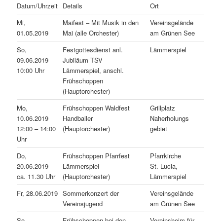
Datum/Uhrzeit
Details
Ort
Mi,
Maifest – Mit Musik in den
Vereinsgelände
01.05.2019
Mai (alle Orchester)
am Grünen See
So,
Festgottesdienst anl.
Lämmerspiel
09.06.2019
Jubiläum TSV
10:00 Uhr
Lämmerspiel, anschl.
Frühschoppen
(Hauptorchester)
Mo,
Frühschoppen Waldfest
Grillplatz
10.06.2019
Handballer
Naherholungs
12:00 – 14:00
(Hauptorchester)
gebiet
Uhr
Do,
Frühschoppen Pfarrfest
Pfarrkirche
20.06.2019
Lämmerspiel
St. Lucia,
ca. 11.30 Uhr
(Hauptorchester)
Lämmerspiel
Fr, 28.06.2019
Sommerkonzert der
Vereinsgelände
Vereinsjugend
am Grünen See
So,
Frühschoppen bei den
Vereinsheim für