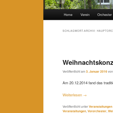
Hauptmenü
Home
Verein
Orchester
SCHLAGWORT-ARCHIV:
HAUPTORC
Beitragsnavigation
Weihnachtskonz
Veröffentlicht am
3. Januar 2016
vo
Am 20.12.2014 fand das tradit
Weiterlesen
→
Veröffentlicht unter
Veranstaltungen
Veranstaltungen
,
Vororchester
,
Wei