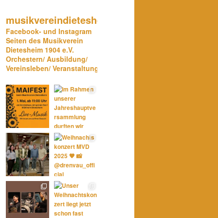
musikvereindietesheim
Facebook- und Instagram
Seiten des Musikverein
Dietesheim 1904 e.V.
Orchestern/ Ausbildung/
Vereinsleben/ Veranstaltungen