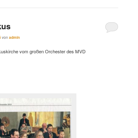
kus
5
von
admin
arkuskirche vom großen Orchester des MVD