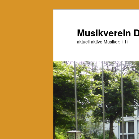
Zum
Zum
primären
sekundären
Inhalt
Inhalt
Musikverein D
springen
springen
aktuell aktive Musiker: 111